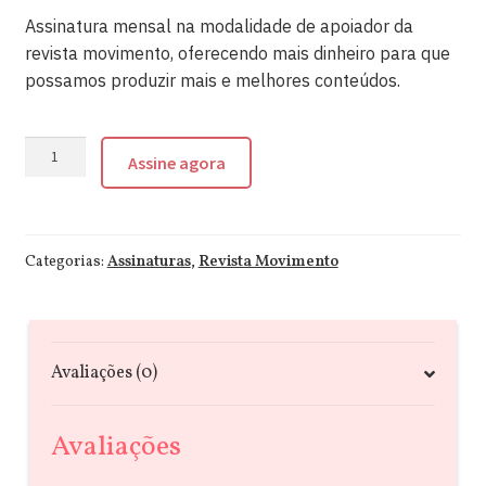
Assinatura mensal na modalidade de apoiador da
revista movimento, oferecendo mais dinheiro para que
possamos produzir mais e melhores conteúdos.
Assinatura
Assine agora
Mensal
de
Apoio
quantidade
Categorias:
Assinaturas
,
Revista Movimento
Avaliações (0)
Avaliações